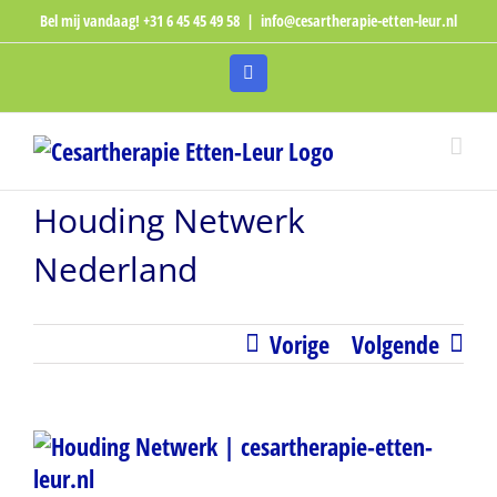
Ga
Bel mij vandaag! +31 6 45 45 49 58
|
info@cesartherapie-etten-leur.nl
naar
inhoud
Facebook
Houding Netwerk
Nederland
Vorige
Volgende
Bekijk
grotere